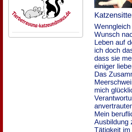
Katzensitte
Wenngleich 
Wunsch nac
Leben auf d
ich doch da
dass sie me
einiger lieb
Das Zusamm
Meerschwei
mich glückli
Verantwortu
anvertraute
Mein berufl
Ausbildung 
Tätigkeit i