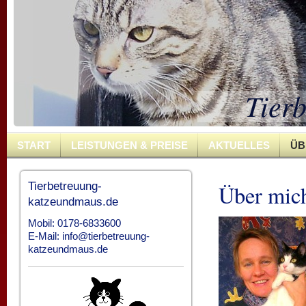
Tier
START
LEISTUNGEN & PREISE
AKTUELLES
ÜB
Tierbetreuung-
Über mic
katzeundmaus.de
Mobil: 0178-6833600
E-Mail: info@tierbetreuung-
katzeundmaus.de